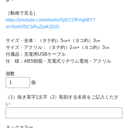
［動画で見る］
https://youtube.com/shorts/XpECORAgkBY?
si=NzAO5CSRuZjaKQGO
サイズ・全体：（タテ約）5㎝×（ヨコ約）3㎝
サイズ・アクリル：（タテ約）2㎝×（ヨコ約）3㎝
付属品：充電用USBケーブル
仕 様：ABS樹脂・充電式リチウム電池・アクリル
個数
個
（1）抜き英字1文字（2）彫刻する名前をご記入くださ
い
ネックカラー