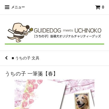
0
メニュー
■ うちの子 文具
うちの子 一筆箋【春】