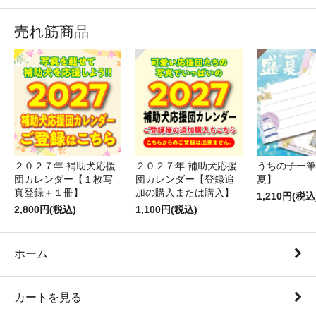
売れ筋商品
２０２７年 補助犬応援
２０２７年 補助犬応援
うちの子一筆
団カレンダー【１枚写
団カレンダー【登録追
夏】
真登録＋１冊】
加の購入または購入】
1,210円(税込
2,800円(税込)
1,100円(税込)
ホーム
カートを見る