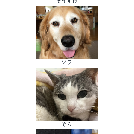
そうすけ
ソラ
そら