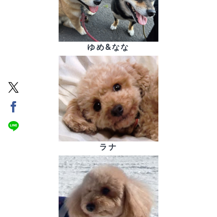
ゆめ&なな
ラナ