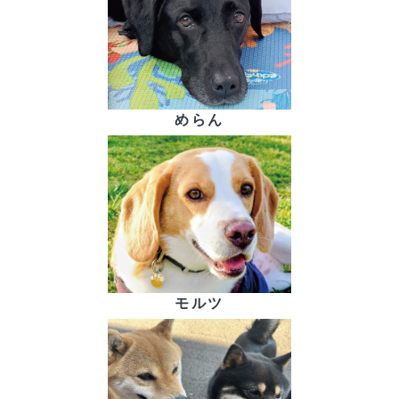
めらん
モルツ