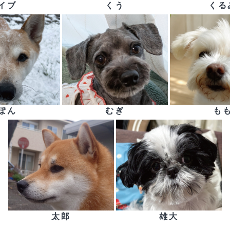
イブ
くう
くる
ぽん
むぎ
も
太郎
雄大