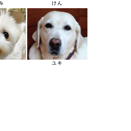
み
けん
も
ユキ