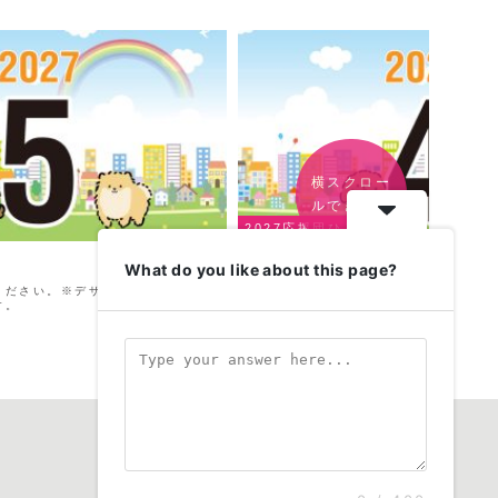
横スクロー
ルできます
2027応援団ひろば
2027年4月
What do you like about this page?
ください。※デザイン・順番など、
※写真と名前をご確認ください。※デザ
す。
仕上がりとは異なります。