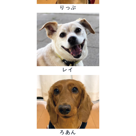
りっぷ
レイ
ろあん