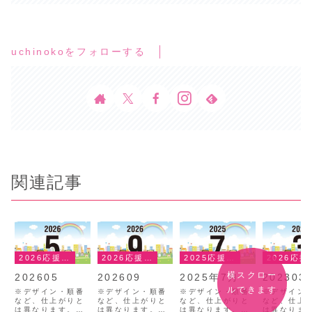
uchinokoをフォローする
関連記事
2026応援団ひろば
2026応援団ひろば
2025応援団ひろば
202
横スクロー
202605
202609
2025年7月
202303
ルできます
※デザイン・順番
※デザイン・順番
※デザイン・順番
※デザイン
など、仕上がりと
など、仕上がりと
など、仕上がりと
など、仕上
は異なります。写
は異なります。写
は異なります。写
は異なりま